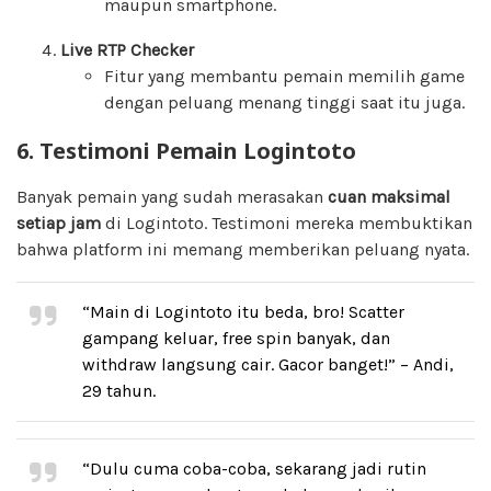
maupun smartphone.
Live RTP Checker
Fitur yang membantu pemain memilih game
dengan peluang menang tinggi saat itu juga.
6. Testimoni Pemain Logintoto
Banyak pemain yang sudah merasakan
cuan maksimal
setiap jam
di Logintoto. Testimoni mereka membuktikan
bahwa platform ini memang memberikan peluang nyata.
“Main di Logintoto itu beda, bro! Scatter
gampang keluar, free spin banyak, dan
withdraw langsung cair. Gacor banget!” – Andi,
29 tahun.
“Dulu cuma coba-coba, sekarang jadi rutin