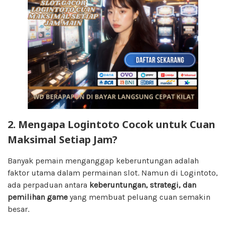
2. Mengapa Logintoto Cocok untuk Cuan
Maksimal Setiap Jam?
Banyak pemain menganggap keberuntungan adalah
faktor utama dalam permainan slot. Namun di Logintoto,
ada perpaduan antara
keberuntungan, strategi, dan
pemilihan game
yang membuat peluang cuan semakin
besar.