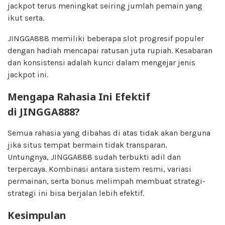
jackpot terus meningkat seiring jumlah pemain yang
ikut serta.
JINGGA888 memiliki beberapa slot progresif populer
dengan hadiah mencapai ratusan juta rupiah. Kesabaran
dan konsistensi adalah kunci dalam mengejar jenis
jackpot ini.
Mengapa Rahasia Ini Efektif
di JINGGA888?
Semua rahasia yang dibahas di atas tidak akan berguna
jika situs tempat bermain tidak transparan.
Untungnya, JINGGA888 sudah terbukti adil dan
terpercaya. Kombinasi antara sistem resmi, variasi
permainan, serta bonus melimpah membuat strategi-
strategi ini bisa berjalan lebih efektif.
Kesimpulan