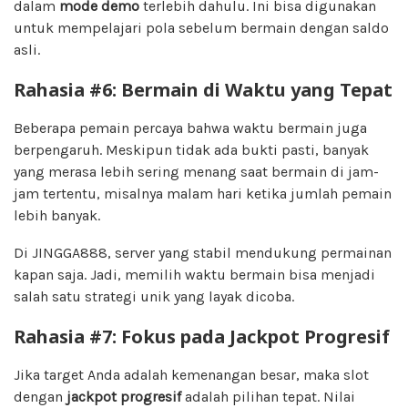
dalam
mode demo
terlebih dahulu. Ini bisa digunakan
untuk mempelajari pola sebelum bermain dengan saldo
asli.
Rahasia #6: Bermain di Waktu yang Tepat
Beberapa pemain percaya bahwa waktu bermain juga
berpengaruh. Meskipun tidak ada bukti pasti, banyak
yang merasa lebih sering menang saat bermain di jam-
jam tertentu, misalnya malam hari ketika jumlah pemain
lebih banyak.
Di JINGGA888, server yang stabil mendukung permainan
kapan saja. Jadi, memilih waktu bermain bisa menjadi
salah satu strategi unik yang layak dicoba.
Rahasia #7: Fokus pada Jackpot Progresif
Jika target Anda adalah kemenangan besar, maka slot
dengan
jackpot progresif
adalah pilihan tepat. Nilai