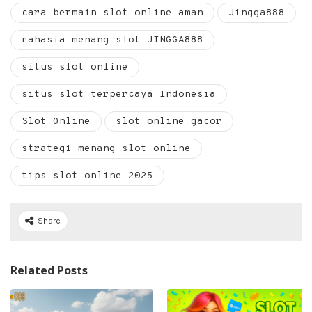
cara bermain slot online aman
Jingga888
rahasia menang slot JINGGA888
situs slot online
situs slot terpercaya Indonesia
Slot Online
slot online gacor
strategi menang slot online
tips slot online 2025
Share
Related Posts