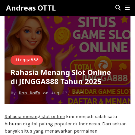
Andreas OTTL
Jingga888
Rahasia Menang Slot Online
di JINGGA888 Tahun 2025
By
Don Doffy
on
Aug 27, 2025
Rahasia menang slot online
kini menjadi salah satu
hiburan digital paling populer di Indonesia. Dari sekian
banyak situs yang menawarkan permainan