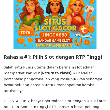
Rahasia #1: Pilih Slot dengan RTP Tinggi
Salah satu kunci utama dalam bermain slot adalah
memperhatikan
RTP (Return to Player)
. RTP adalah
persentase pengembalian yang menunjukkan seberapa
besar peluang pemain untuk mendapatkan kembali
taruhannya.
Di JINGGA888, banyak permainan slot dengan RTP di atas
rata-rata. Semakin tinggi RTP, semakin besar peluang