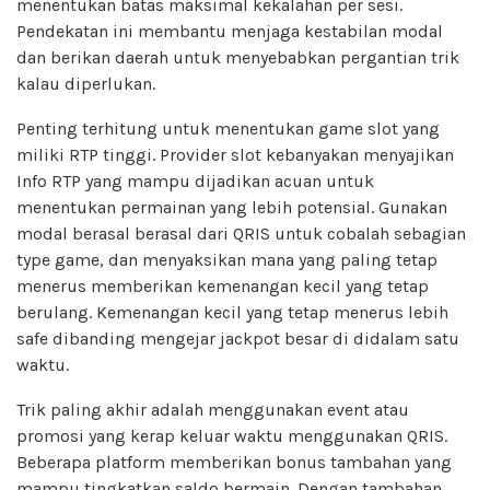
menentukan batas maksimal kekalahan per sesi.
Pendekatan ini membantu menjaga kestabilan modal
dan berikan daerah untuk menyebabkan pergantian trik
kalau diperlukan.
Penting terhitung untuk menentukan game slot yang
miliki RTP tinggi. Provider slot kebanyakan menyajikan
Info RTP yang mampu dijadikan acuan untuk
menentukan permainan yang lebih potensial. Gunakan
modal berasal berasal dari QRIS untuk cobalah sebagian
type game, dan menyaksikan mana yang paling tetap
menerus memberikan kemenangan kecil yang tetap
berulang. Kemenangan kecil yang tetap menerus lebih
safe dibanding mengejar jackpot besar di didalam satu
waktu.
Trik paling akhir adalah menggunakan event atau
promosi yang kerap keluar waktu menggunakan QRIS.
Beberapa platform memberikan bonus tambahan yang
mampu tingkatkan saldo bermain. Dengan tambahan