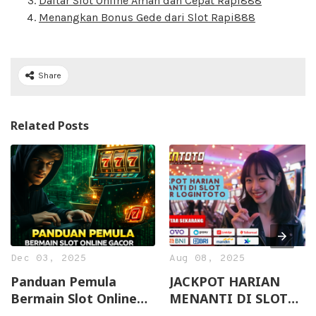
Daftar Slot Online Aman dan Cepat Rapi888
Menangkan Bonus Gede dari Slot Rapi888
Share
Related Posts
Dec 03, 2025
Aug 08, 2025
Panduan Pemula
JACKPOT HARIAN
Bermain Slot Online
MENANTI DI SLOT
Gacor Lewat Besar888
GACOR LOGINTOTO