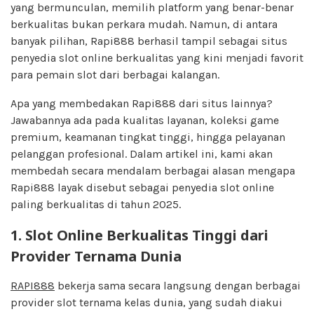
yang bermunculan, memilih platform yang benar-benar
berkualitas bukan perkara mudah. Namun, di antara
banyak pilihan, Rapi888 berhasil tampil sebagai situs
penyedia slot online berkualitas yang kini menjadi favorit
para pemain slot dari berbagai kalangan.
Apa yang membedakan Rapi888 dari situs lainnya?
Jawabannya ada pada kualitas layanan, koleksi game
premium, keamanan tingkat tinggi, hingga pelayanan
pelanggan profesional. Dalam artikel ini, kami akan
membedah secara mendalam berbagai alasan mengapa
Rapi888 layak disebut sebagai penyedia slot online
paling berkualitas di tahun 2025.
1. Slot Online Berkualitas Tinggi dari
Provider Ternama Dunia
RAPI888
bekerja sama secara langsung dengan berbagai
provider slot ternama kelas dunia, yang sudah diakui