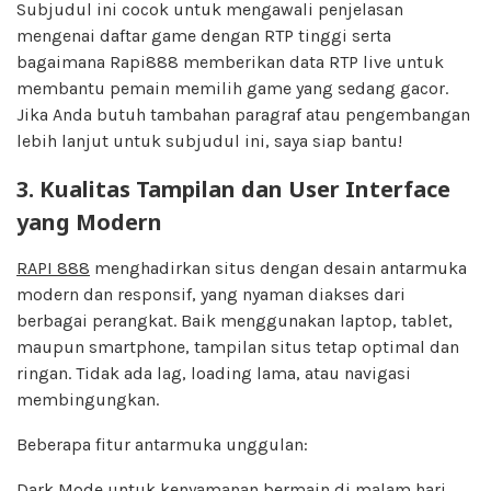
Subjudul ini cocok untuk mengawali penjelasan
mengenai daftar game dengan RTP tinggi serta
bagaimana Rapi888 memberikan data RTP live untuk
membantu pemain memilih game yang sedang gacor.
Jika Anda butuh tambahan paragraf atau pengembangan
lebih lanjut untuk subjudul ini, saya siap bantu!
3. Kualitas Tampilan dan User Interface
yang Modern
RAPI 888
menghadirkan situs dengan desain antarmuka
modern dan responsif, yang nyaman diakses dari
berbagai perangkat. Baik menggunakan laptop, tablet,
maupun smartphone, tampilan situs tetap optimal dan
ringan. Tidak ada lag, loading lama, atau navigasi
membingungkan.
Beberapa fitur antarmuka unggulan:
Dark Mode untuk kenyamanan bermain di malam hari