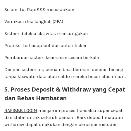
Selain itu, Rapi888 menerapkan:
Verifikasi dua langkah (2FA)
Sistem deteksi aktivitas mencurigakan
Proteksi terhadap bot dan auto-clicker
Pembaruan sistem keamanan secara berkala
Dengan sistem ini, pemain bisa bermain dengan tenang
tanpa khawatir data atau saldo mereka bocor atau dicuri.
5. Proses Deposit & Withdraw yang Cepat
dan Bebas Hambatan
RAPI888 LOGIN
menjamin proses transaksi super cepat
dan stabil untuk seluruh pemain. Baik deposit maupun
withdraw dapat dilakukan dengan berbagai metode: