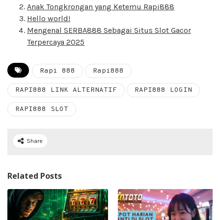
Anak Tongkrongan yang Ketemu Rapi888
Hello world!
Mengenal SERBA888 Sebagai Situs Slot Gacor
Terpercaya 2025
Rapi 888
Rapi888
RAPI888 LINK ALTERNATIF
RAPI888 LOGIN
RAPI888 SLOT
Share
Related Posts