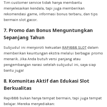
Tim customer service tidak hanya membantu
menyelesaikan kendala, tapi juga memberikan
rekomendasi game, informasi bonus terbaru, dan tips
bermain slot gacor.
7. Promo dan Bonus Menguntungkan
Sepanjang Tahun
Subjudul ini menyoroti kekuatan
RAPI888 SLOT
dalam
memberikan keuntungan ekstra melalui berbagai promo
menarik. Jika Anda butuh versi panjang atau
pengembangan narasi setelah subjudul ini, saya siap
bantu juga!
8. Komunitas Aktif dan Edukasi Slot
Berkualitas
Rapi888 bukan hanya tempat bermain, tapi juga tempat
belajar. Mereka menyediakan: