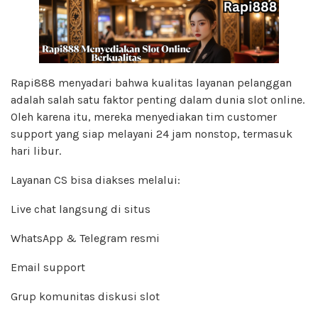
Rapi888 menyadari bahwa kualitas layanan pelanggan
adalah salah satu faktor penting dalam dunia slot online.
Oleh karena itu, mereka menyediakan tim customer
support yang siap melayani 24 jam nonstop, termasuk
hari libur.
Layanan CS bisa diakses melalui:
Live chat langsung di situs
WhatsApp & Telegram resmi
Email support
Grup komunitas diskusi slot