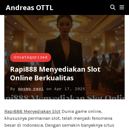
Andreas OTTL
Uncategorized
Rapi888 Menyediakan Slot
Online Berkualitas
By
poswp rapi
on
Apr 17, 2025
Rapi888 Menyediakan Slot
Dunia game online,
khususnya permainan slot, telah menjadi fenomena
besar di Indonesia. Dengan semakin banyaknya situs