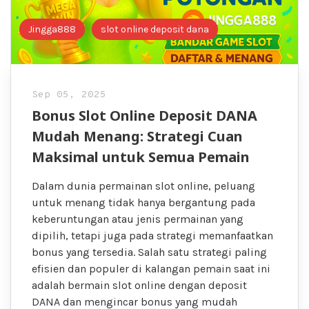
Jingga888
slot online deposit dana
Sep 05, 2025
Bonus Slot Online Deposit DANA
Mudah Menang: Strategi Cuan
Maksimal untuk Semua Pemain
Dalam dunia permainan slot online, peluang
untuk menang tidak hanya bergantung pada
keberuntungan atau jenis permainan yang
dipilih, tetapi juga pada strategi memanfaatkan
bonus yang tersedia. Salah satu strategi paling
efisien dan populer di kalangan pemain saat ini
adalah bermain slot online dengan deposit
DANA dan mengincar bonus yang mudah