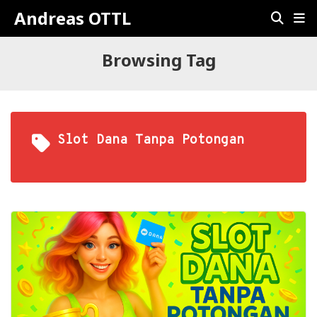
Andreas OTTL
Browsing Tag
Slot Dana Tanpa Potongan