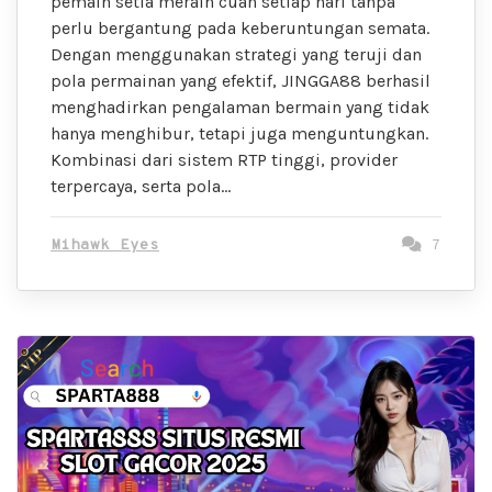
pemain setia meraih cuan setiap hari tanpa
perlu bergantung pada keberuntungan semata.
Dengan menggunakan strategi yang teruji dan
pola permainan yang efektif, JINGGA88 berhasil
menghadirkan pengalaman bermain yang tidak
hanya menghibur, tetapi juga menguntungkan.
Kombinasi dari sistem RTP tinggi, provider
terpercaya, serta pola…
Mihawk Eyes
7