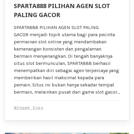
SPARTA888 PILIHAN AGEN SLOT
PALING GACOR
SPARTA888 PILIHAN AGEN SLOT PALING
GACOR menjadi topik utama bagi para pecinta
permainan slot online yang mendambakan
kemenangan konsisten dan pengalaman
bermain menyenangkan. Di tengah banyaknya
situs slot bermunculan, SPARTA888 berhasil
menempatkan diri sebagai agen terpercaya yang
memberikan hasil maksimal kepada para
pemain. Situs ini bukan hanya sekadar tempat
bermain, melainkan pusat dari game slot gacor…
Mihawk Eyes