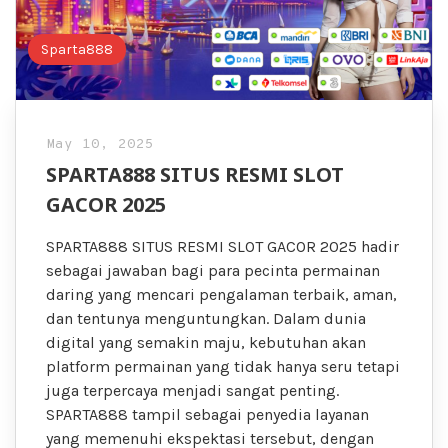
Sparta888
May 10, 2025
SPARTA888 SITUS RESMI SLOT
GACOR 2025
SPARTA888 SITUS RESMI SLOT GACOR 2025 hadir
sebagai jawaban bagi para pecinta permainan
daring yang mencari pengalaman terbaik, aman,
dan tentunya menguntungkan. Dalam dunia
digital yang semakin maju, kebutuhan akan
platform permainan yang tidak hanya seru tetapi
juga terpercaya menjadi sangat penting.
SPARTA888 tampil sebagai penyedia layanan
yang memenuhi ekspektasi tersebut, dengan