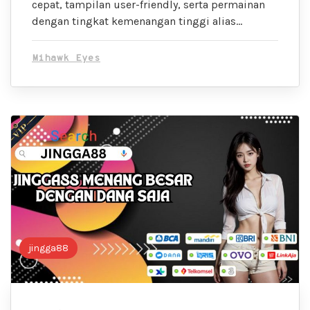
cepat, tampilan user-friendly, serta permainan
dengan tingkat kemenangan tinggi alias…
Mihawk Eyes
jingga88