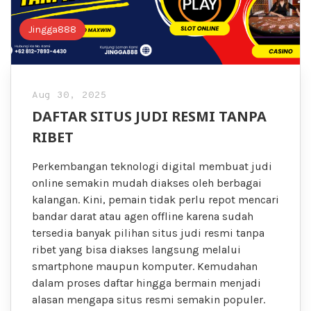
Jingga888
Aug 30, 2025
DAFTAR SITUS JUDI RESMI TANPA
RIBET
Perkembangan teknologi digital membuat judi
online semakin mudah diakses oleh berbagai
kalangan. Kini, pemain tidak perlu repot mencari
bandar darat atau agen offline karena sudah
tersedia banyak pilihan situs judi resmi tanpa
ribet yang bisa diakses langsung melalui
smartphone maupun komputer. Kemudahan
dalam proses daftar hingga bermain menjadi
alasan mengapa situs resmi semakin populer.