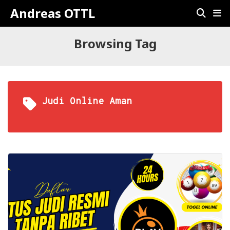
Andreas OTTL
Browsing Tag
Judi Online Aman