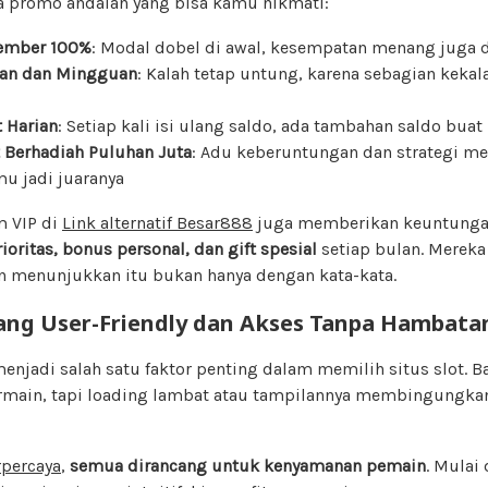
pa promo andalan yang bisa kamu nikmati:
ember 100%
: Modal dobel di awal, kesempatan menang juga 
ian dan Mingguan
: Kalah tetap untung, karena sebagian kek
 Harian
: Setiap kali isi ulang saldo, ada tambahan saldo buat
 Berhadiah Puluhan Juta
: Adu keberuntungan dan strategi me
mu jadi juaranya
m VIP di
Link alternatif Besar888
juga memberikan keuntungan
ioritas, bonus personal, dan gift spesial
setiap bulan. Merek
an menunjukkan itu bukan hanya dengan kata-kata.
yang User-Friendly dan Akses Tanpa Hambata
njadi salah satu faktor penting dalam memilih situs slot. 
rmain, tapi loading lambat atau tampilannya membingungka
rpercaya
,
semua dirancang untuk kenyamanan pemain
. Mulai