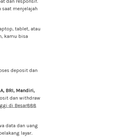
at dan responsif.
 saat menjelajah
ptop, tablet, atau
n, kamu bisa
oses deposit dan
A, BRI, Mandiri,
osit dan withdraw
nggi di Besar888
wa data dan uang
elakang layar.