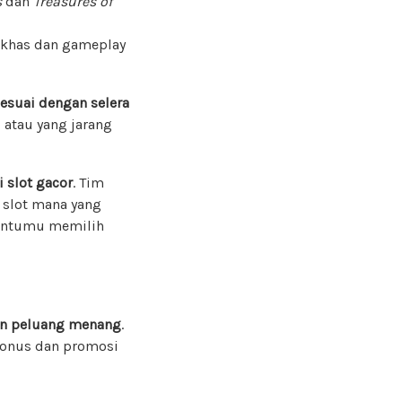
s
dan
Treasures of
 khas dan gameplay
sesuai dengan selera
 atau yang jarang
 slot gacor
. Tim
 slot mana yang
bantumu memilih
n peluang menang
.
bonus dan promosi