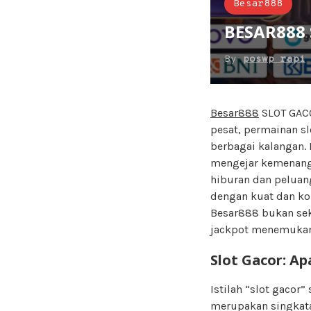
Besar888
BESAR888
By
poswp rapi
Besar888
SLOT GAC
pesat, permainan sl
berbagai kalangan.
mengejar kemenanga
hiburan dan peluang
dengan kuat dan ko
Besar888 bukan seka
jackpot menemukan
Slot Gacor: A
Istilah “slot gacor
merupakan singkat