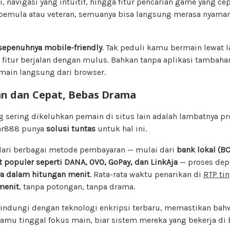
, navigasi yang intuitif, hingga fitur pencarian game yang cep
emula atau veteran, semuanya bisa langsung merasa nyaman
sepenuhnya mobile-friendly
. Tak peduli kamu bermain lewat la
fitur berjalan dengan mulus. Bahkan tanpa aplikasi tambaha
ain langsung dari browser.
n dan Cepat, Bebas Drama
sering dikeluhkan pemain di situs lain adalah lambatnya pr
sar888 punya
solusi tuntas
untuk hal ini.
ari berbagai metode pembayaran — mulai dari
bank lokal (BC
t populer seperti DANA, OVO, GoPay, dan LinkAja
— proses dep
a dalam hitungan menit
. Rata-rata waktu penarikan di
RTP ti
menit
, tanpa potongan, tanpa drama.
lindungi dengan teknologi enkripsi terbaru, memastikan bah
mu tinggal fokus main, biar sistem mereka yang bekerja di b