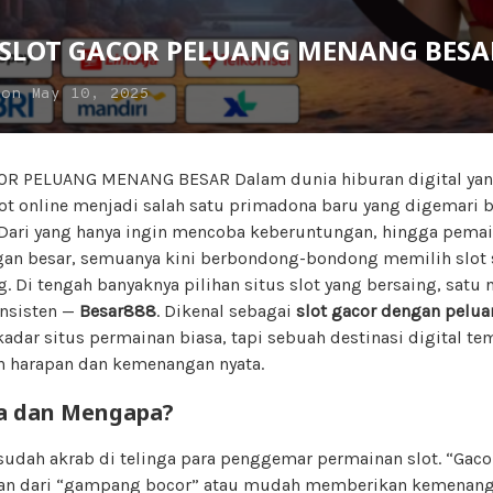
 SLOT GACOR PELUANG MENANG BESA
on
May 10, 2025
OR PELUANG MENANG BESAR Dalam dunia hiburan digital ya
ot online menjadi salah satu primadona baru yang digemari b
 Dari yang hanya ingin mencoba keberuntungan, hingga pemai
n besar, semuanya kini berbondong-bondong memilih slot 
. Di tengah banyaknya pilihan situs slot yang bersaing, sat
nsisten —
Besar888
. Dikenal sebagai
slot gacor dengan pelu
dar situs permainan biasa, tapi sebuah destinasi digital te
 harapan dan kemenangan nyata.
pa dan Mengapa?
” sudah akrab di telinga para penggemar permainan slot. “Gaco
an dari “gampang bocor” atau mudah memberikan kemenan