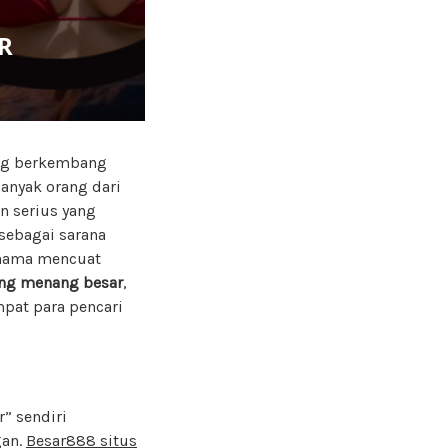
R
ng berkembang
anyak orang dari
n serius yang
sebagai sarana
u nama mencuat
ang menang besar
,
mpat para pencari
r” sendiri
gan.
Besar888 situs