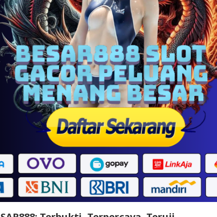
ESAR888: Terbukti, Terpercaya, Teruji